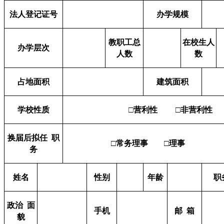
法人登记证号
办学规模
教职工总
在校生人
办学层次
人数
数
占地面积
建筑面积
学校性质
□营利性
□非营利性
换届后拟任
职
常务理事
理事
□
□
务
姓名
性别
年龄
职
政治
面
手机
邮
箱
貌