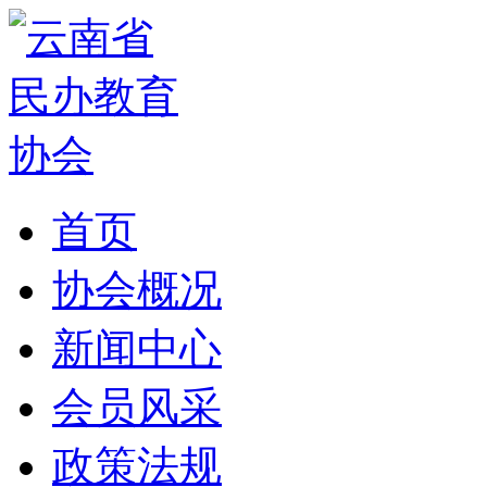
首页
协会概况
新闻中心
会员风采
政策法规