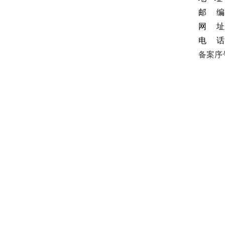
邮 编：
网 址
电 话：
备案序